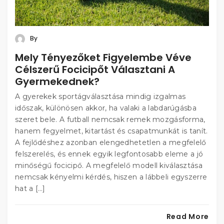
By
Mely Tényezőket Figyelembe Véve
Célszerű Focicipőt Választani A
Gyermekednek?
A gyerekek sportágválasztása mindig izgalmas
időszak, különösen akkor, ha valaki a labdarúgásba
szeret bele. A futball nemcsak remek mozgásforma,
hanem fegyelmet, kitartást és csapatmunkát is tanít.
A fejlődéshez azonban elengedhetetlen a megfelelő
felszerelés, és ennek egyik legfontosabb eleme a jó
minőségű focicipő. A megfelelő modell kiválasztása
nemcsak kényelmi kérdés, hiszen a lábbeli egyszerre
hat a […]
Read More