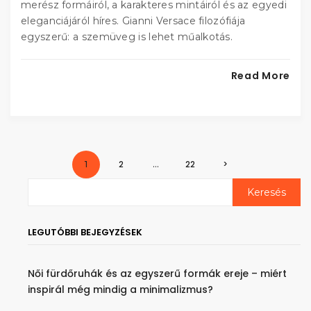
merész formáiról, a karakteres mintáiról és az egyedi
eleganciájáról híres. Gianni Versace filozófiája
egyszerű: a szemüveg is lehet műalkotás.
Read More
2
22
>
1
…
LEGUTÓBBI BEJEGYZÉSEK
Női fürdőruhák és az egyszerű formák ereje – miért
inspirál még mindig a minimalizmus?