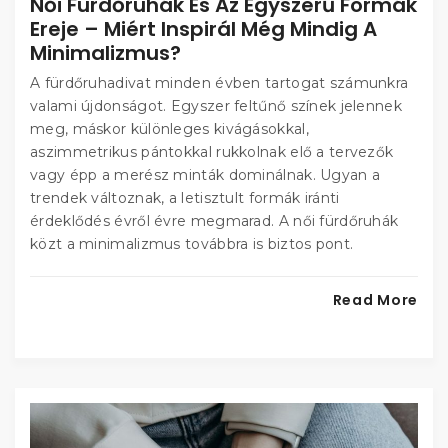
Női Fürdőruhák És Az Egyszerű Formák
Ereje – Miért Inspirál Még Mindig A
Minimalizmus?
A fürdőruhadivat minden évben tartogat számunkra
valami újdonságot. Egyszer feltűnő színek jelennek
meg, máskor különleges kivágásokkal,
aszimmetrikus pántokkal rukkolnak elő a tervezők
vagy épp a merész minták dominálnak. Ugyan a
trendek változnak, a letisztult formák iránti
érdeklődés évről évre megmarad. A női fürdőruhák
közt a minimalizmus továbbra is biztos pont.
Read More