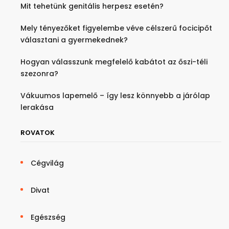
Mit tehetünk genitális herpesz esetén?
Mely tényezőket figyelembe véve célszerű focicipőt
választani a gyermekednek?
Hogyan válasszunk megfelelő kabátot az őszi-téli
szezonra?
Vákuumos lapemelő – így lesz könnyebb a járólap
lerakása
ROVATOK
Cégvilág
Divat
Egészség