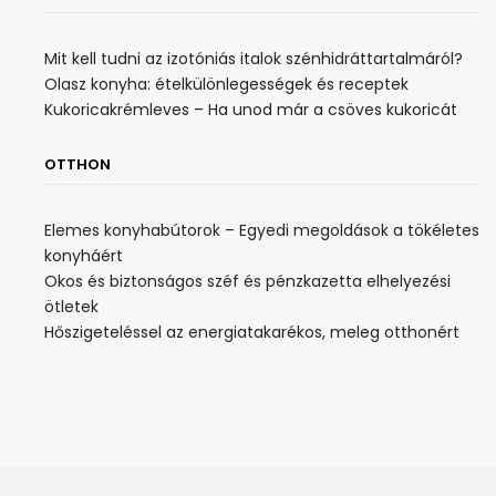
Mit kell tudni az izotóniás italok szénhidráttartalmáról?
Olasz konyha: ételkülönlegességek és receptek
Kukoricakrémleves – Ha unod már a csöves kukoricát
OTTHON
Elemes konyhabútorok – Egyedi megoldások a tökéletes
konyháért
Okos és biztonságos széf és pénzkazetta elhelyezési
ötletek
Hőszigeteléssel az energiatakarékos, meleg otthonért