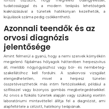
fontos tisztázni, hogy megfelelő odafigyeléssel,
tudatossággal és a modern terápiás lehetőségek
kiaknázásával a tünetek hatékonyan kezelhetők, a
kiújulások száma pedig csökkenthető.
Azonnali teendők és az
orvosi diagnózis
jelentősége
Amint felmerül a gyanú, hogy a nemi szervek környékén
megjelenő fájdalmas hólyagok hátterében herpeszvírus
áll, mielőbb nőgyógyászhoz vagy bőr- és nemibeteg-
szakellátóhoz kell fordulni. A szakorvosi vizsgálat
elengedhetetlen, mivel a herpesz tünetei
összetéveszthetők más intim fertőzésekkel, például a
szifilisszel vagy bizonyos gombás megbetegedésekkel.
Az orvos a fizikális tünetek alapján vagy szükség esetén
laboratóriumi mintavétellel állítja fel a diagnózist, ami
alapfeltétele a célzott, hatékony terápiának.