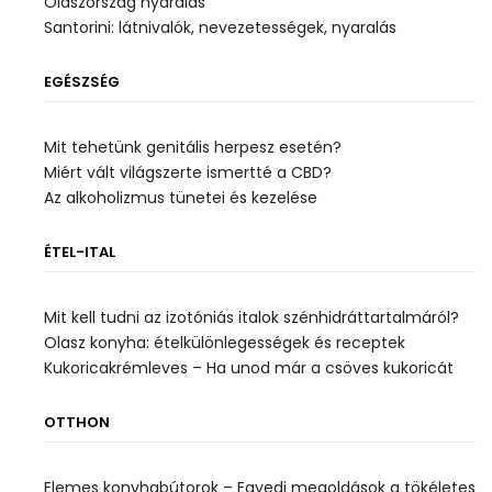
Olaszország nyaralás
Santorini: látnivalók, nevezetességek, nyaralás
EGÉSZSÉG
Mit tehetünk genitális herpesz esetén?
Miért vált világszerte ismertté a CBD?
Az alkoholizmus tünetei és kezelése
ÉTEL-ITAL
Mit kell tudni az izotóniás italok szénhidráttartalmáról?
Olasz konyha: ételkülönlegességek és receptek
Kukoricakrémleves – Ha unod már a csöves kukoricát
OTTHON
Elemes konyhabútorok – Egyedi megoldások a tökéletes