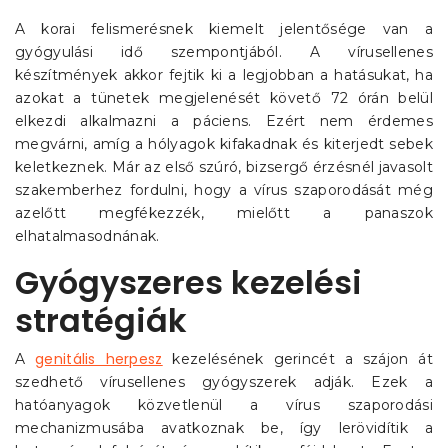
A korai felismerésnek kiemelt jelentősége van a
gyógyulási idő szempontjából. A vírusellenes
készítmények akkor fejtik ki a legjobban a hatásukat, ha
azokat a tünetek megjelenését követő 72 órán belül
elkezdi alkalmazni a páciens. Ezért nem érdemes
megvárni, amíg a hólyagok kifakadnak és kiterjedt sebek
keletkeznek. Már az első szúró, bizsergő érzésnél javasolt
szakemberhez fordulni, hogy a vírus szaporodását még
azelőtt megfékezzék, mielőtt a panaszok
elhatalmasodnának.
Gyógyszeres kezelési
stratégiák
genitális herpesz
A
kezelésének gerincét a szájon át
szedhető vírusellenes gyógyszerek adják. Ezek a
hatóanyagok közvetlenül a vírus szaporodási
mechanizmusába avatkoznak be, így lerövidítik a