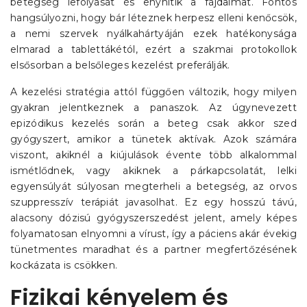
betegség lefolyását és enyhítik a fájdalmat. Fontos
hangsúlyozni, hogy bár léteznek herpesz elleni kenőcsök,
a nemi szervek nyálkahártyáján ezek hatékonysága
elmarad a tablettákétól, ezért a szakmai protokollok
elsősorban a belsőleges kezelést preferálják.
A kezelési stratégia attól függően változik, hogy milyen
gyakran jelentkeznek a panaszok. Az úgynevezett
epizódikus kezelés során a beteg csak akkor szed
gyógyszert, amikor a tünetek aktívak. Azok számára
viszont, akiknél a kiújulások évente több alkalommal
ismétlődnek, vagy akiknek a párkapcsolatát, lelki
egyensúlyát súlyosan megterheli a betegség, az orvos
szuppresszív terápiát javasolhat. Ez egy hosszú távú,
alacsony dózisú gyógyszerszedést jelent, amely képes
folyamatosan elnyomni a vírust, így a páciens akár évekig
tünetmentes maradhat és a partner megfertőzésének
kockázata is csökken.
Fizikai kényelem és