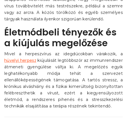
vírus továbbvitelét más testrészekre, például a szemre
vagy az arcra. A közös törölköző és egyéb személyes
tárgyak használata ilyenkor szigorúan kerülendő.
Életmódbeli tényezők és
a kiújulás megelőzése
Mivel a herpeszvírus az idegdúcokban várakozik, a
hüvelyi herpesz
kiújulását legtöbbször az immunrendszer
átmeneti gyengülése váltja ki. A megelőzés egyik
leghatékonyabb módja tehát a szervezet
ellenállóképességének támogatása. A tartós stressz, a
krónikus alváshiány és a fizikai kimerültség bizonyítottan
felébreszthetik a vírust, ezért a kiegyensúlyozott
életmód, a rendszeres pihenés és a stresszkezelési
technikák elsajátítása a terápia részének tekintendő.