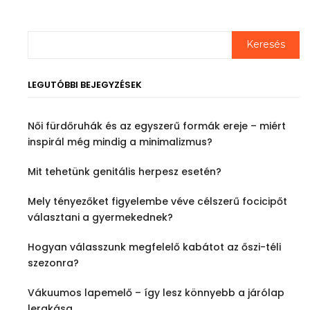
LEGUTÓBBI BEJEGYZÉSEK
Női fürdőruhák és az egyszerű formák ereje – miért
inspirál még mindig a minimalizmus?
Mit tehetünk genitális herpesz esetén?
Mely tényezőket figyelembe véve célszerű focicipőt
választani a gyermekednek?
Hogyan válasszunk megfelelő kabátot az őszi-téli
szezonra?
Vákuumos lapemelő – így lesz könnyebb a járólap
lerakása