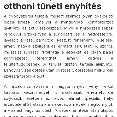
otthoni tüneti enyhítés
A gyógyszeres terápia mellett számos olyan gyakorlati
lépés létezik, amellyel a mindennapi komfortérzet
javítható az aktív szakaszban. Mivel a herpeszes sebek
rendkívül érzékenyek a súrlódásra és a nedvességre,
javasolt a laza, pamutból készült fehérnemű viselése,
amely hagyja szellőzni az érintett területet. A szoros,
műszálas ruházat irritálhatja a sebeket és olyan párás
környezetet teremthet, amely kedvez a
felülfertőződésnek. A terület tisztán tartása alapvető.
Langyos vizes öblítés után óvatosan, dörzsölés nélkül kell
szárazra törölni a bőrt.
A fájdalomcsillapításra a hagyományos, vény nélkül
kapható készítmények is alkalmasak lehetnek, de
súlyosabb esetben az orvos felírhat speciális, helyi
érzéstelenítő hatású krémeket is, amelyek megkönnyítik
a vizelést vagy az ülést. A sebek érintése után alapos
szappanos kézmosás szükséges, hogy megelőzzük a