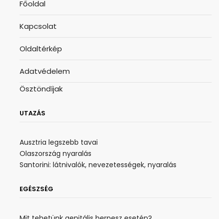
Főoldal
Kapcsolat
Oldaltérkép
Adatvédelem
Ösztöndíjak
UTAZÁS
Ausztria legszebb tavai
Olaszország nyaralás
Santorini: látnivalók, nevezetességek, nyaralás
EGÉSZSÉG
Mit tehetünk genitális herpesz esetén?