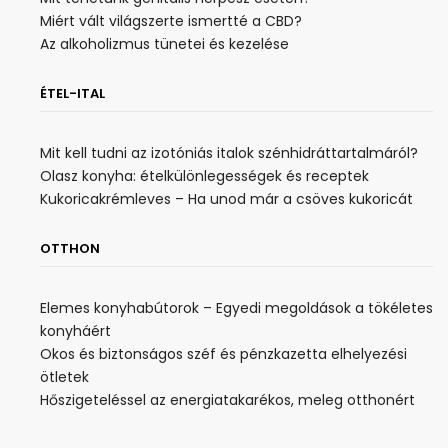
Miért vált világszerte ismertté a CBD?
Az alkoholizmus tünetei és kezelése
ÉTEL-ITAL
Mit kell tudni az izotóniás italok szénhidráttartalmáról?
Olasz konyha: ételkülönlegességek és receptek
Kukoricakrémleves – Ha unod már a csöves kukoricát
OTTHON
Elemes konyhabútorok – Egyedi megoldások a tökéletes
konyháért
Okos és biztonságos széf és pénzkazetta elhelyezési
ötletek
Hőszigeteléssel az energiatakarékos, meleg otthonért