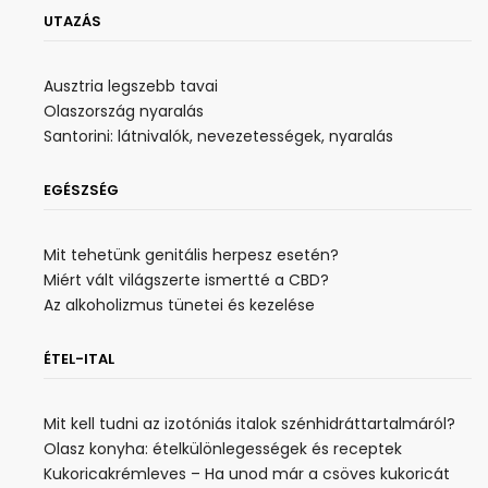
UTAZÁS
Ausztria legszebb tavai
Olaszország nyaralás
Santorini: látnivalók, nevezetességek, nyaralás
EGÉSZSÉG
Mit tehetünk genitális herpesz esetén?
Miért vált világszerte ismertté a CBD?
Az alkoholizmus tünetei és kezelése
ÉTEL-ITAL
Mit kell tudni az izotóniás italok szénhidráttartalmáról?
Olasz konyha: ételkülönlegességek és receptek
Kukoricakrémleves – Ha unod már a csöves kukoricát