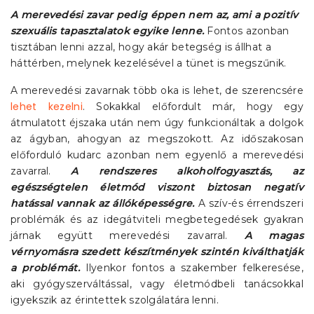
A merevedési zavar pedig éppen nem az, ami a pozitív
szexuális tapasztalatok egyike lenne.
Fontos azonban
tisztában lenni azzal, hogy akár betegség is állhat a
háttérben, melynek kezelésével a tünet is megszűnik.
A merevedési zavarnak több oka is lehet, de szerencsére
lehet kezelni
. Sokakkal előfordult már, hogy egy
átmulatott éjszaka után nem úgy funkcionáltak a dolgok
az ágyban, ahogyan az megszokott. Az időszakosan
előforduló kudarc azonban nem egyenlő a merevedési
zavarral.
A rendszeres alkoholfogyasztás, az
egészségtelen életmód viszont biztosan negatív
hatással vannak az állóképességre.
A szív-és érrendszeri
problémák és az idegátviteli megbetegedések gyakran
járnak együtt merevedési zavarral.
A magas
vérnyomásra szedett készítmények szintén kiválthatják
a problémát.
Ilyenkor fontos a szakember felkeresése,
aki gyógyszerváltással, vagy életmódbeli tanácsokkal
igyekszik az érintettek szolgálatára lenni.