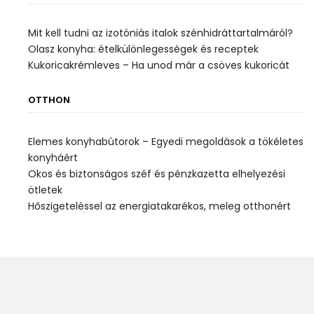
Mit kell tudni az izotóniás italok szénhidráttartalmáról?
Olasz konyha: ételkülönlegességek és receptek
Kukoricakrémleves – Ha unod már a csöves kukoricát
OTTHON
Elemes konyhabútorok – Egyedi megoldások a tökéletes
konyháért
Okos és biztonságos széf és pénzkazetta elhelyezési
ötletek
Hőszigeteléssel az energiatakarékos, meleg otthonért