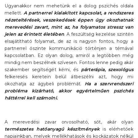
Ugyanakkor nem mehetünk el a dolog pszichés oldala
mellett.
A partnerrel kialakított kapcsolat, a rendszeres
nézeteltérések, veszekedések éppen úgy okozhatnak
merevedési zavart, mint az, ha folyamatos stressz van
jelen az érintett életében
. A feszültség kezelése szintén
elsajátítható folyamat, de az is nagyon fontos, hogy a
partnerrel őszinte kommunikáció történjen a témával
kapcsolatban. Ez olyan dolog, amiről a legtöbben még
mindig nem beszélnek szívesen. Fontos lenne pedig akár
szakember segítségét kérni, és
párterápia, szexológus
felkeresés keretein belül átbeszélni azt, hogy mi
okozhatja az ágybeli problémát.
Ha a szervrendszeri
probléma kizárható, akkor egyértelműen pszichés
háttérrel kell számolni.
A merevedési zavar orvosolható, sőt, akár olyan
természetes hatóanyagú készítmények
is elérhetőek
napjainkban, melyek mellékhatások és kockázatok nélkül