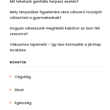
Mit tehetünk genitális herpesz esetén?
Mely tényezőket figyelembe véve célszerű focicipőt
választani a gyermekednek?
Hogyan válasszunk megfelelő kabátot az őszi-téli
szezonra?
Vákuumos lapemelő – így lesz könnyebb a járólap
lerakása
ROVATOK
Cégvilág
Divat
Egészség