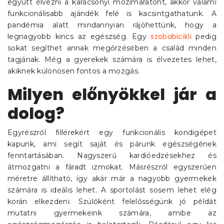
együtt élvezni a karácsonyi mozimaratont, akkor valami
funkcionálisabb ajándék felé is kacsintgathatunk. A
pandémia alatt mindannyian rájöhettünk, hogy a
szobabicikli
legnagyobb kincs az egészség. Egy
pedig
sokat segíthet annak megőrzésében a család minden
tagjának. Még a gyerekek számára is élvezetes lehet,
akiknek különösen fontos a mozgás.
Milyen előnyökkel jár a
dolog?
Egyrészről fillérekért egy funkcionális kondigépet
kapunk, ami segít saját és párunk egészségének
fenntartásában. Nagyszerű kardióedzésekhez és
átmozgatni a fáradt izmokat. Másrészről egyszerűen
méretre állítható, így akár már a nagyobb gyermekek
számára is ideális lehet. A sportolást sosem lehet elég
korán elkezdeni. Szülőként felelősségünk jó példát
mutatni gyermekeink számára, amibe az