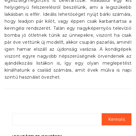
egészségmegőrzés is beletartozik. Ráadásul egy kis
helyigényű felszerelésről beszélünk, ami a legszűkebb
lakásban is elfér. Ideális lehetőséget nyújt bárki számára,
hogy leadjon pár kilót, vagy éppen csak karbantartsa a
keringési rendszerét. Talán egy nagyképernyős televízió
bomba jó ötletnek tűnik az ünnepekre, viszont ha csak
pár éve vettünk új modellt, akkor csupán pazarlás, aminél
igen hamar elszáll az újdonság varázsa. A kondigépek
viszont egyre nagyobb népszerűségnek örvendenek az
ajándékozási listákon is, így egy olyan meglepetést
kínálhatunk a család számára, amit évek múlva is napi
szintű használat övezhet.