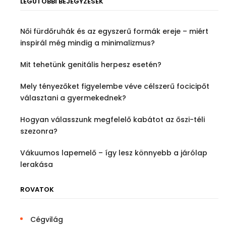
LEGUTÓBBI BEJEGYZÉSEK
Női fürdőruhák és az egyszerű formák ereje – miért
inspirál még mindig a minimalizmus?
Mit tehetünk genitális herpesz esetén?
Mely tényezőket figyelembe véve célszerű focicipőt
választani a gyermekednek?
Hogyan válasszunk megfelelő kabátot az őszi-téli
szezonra?
Vákuumos lapemelő – így lesz könnyebb a járólap
lerakása
ROVATOK
Cégvilág