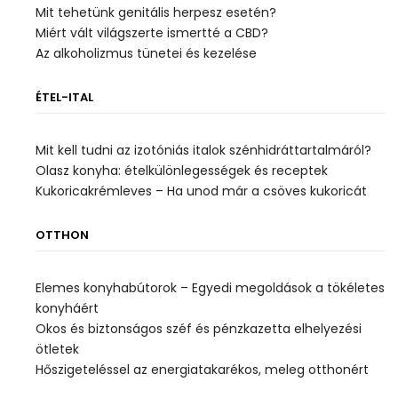
Mit tehetünk genitális herpesz esetén?
Miért vált világszerte ismertté a CBD?
Az alkoholizmus tünetei és kezelése
ÉTEL-ITAL
Mit kell tudni az izotóniás italok szénhidráttartalmáról?
Olasz konyha: ételkülönlegességek és receptek
Kukoricakrémleves – Ha unod már a csöves kukoricát
OTTHON
Elemes konyhabútorok – Egyedi megoldások a tökéletes
konyháért
Okos és biztonságos széf és pénzkazetta elhelyezési
ötletek
Hőszigeteléssel az energiatakarékos, meleg otthonért