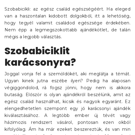
Szobabicikli: az egész család egészségéért. Ha eleged
van a haszontalan kidobott dolgokból, itt a lehetőség,
hogy tegyél valamit családod egészsége érdekében.
Nem épp a legmegszokottabb ajándékötlet, de talán
mégis a legjobb választás.
Szobabiciklit
karácsonyra?
Joggal vonja fel a szemöldökét, aki meglátja a témát.
Ugyan kinek jutna eszébe ilyen? Pedig ha alaposan
végiggondolod, rá fogsz jönni, hogy nem is akkora
butaság. Először is olyan ajándékról beszélünk, amit az
egész család használhat, kicsik és nagyok egyaránt. Ez
elengedhetetlen szempont egy jó karácsonyi ajándék
kiválasztásához. A legtöbb ember új tévét vagy
házimozis rendszert vásárol, pontosan ezen okból
kifolyólag. Ám ha már ezeket beszereztük, és van min